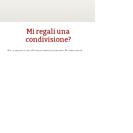
Mi regali una
condivisione?
Se conosci qualcuno appassionato di arte puoi
aiutami ad ampliare la mia rete.
Basta un clic per invitarli a visitare il mio sito.
Grazie!
© 2026 Laura Rota /
P.IVA ‭13108870968‬​
email: laura@laurarota.art
Privacy Policy & Delivery Conditions