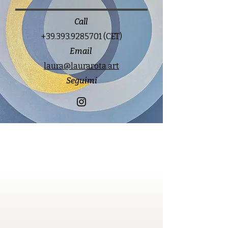
Call
+39.393.9285701
(CET)
Email
laura@laurarota.art
Seguimi