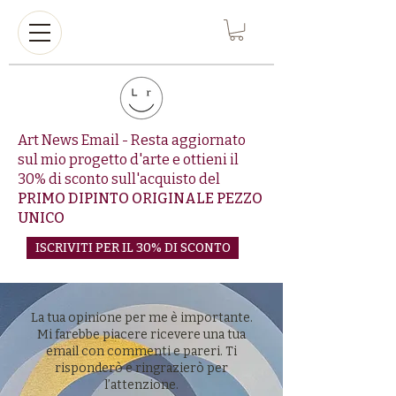
Art News Email - Resta aggiornato
sul mio progetto d'arte e ottieni il
30% di sconto sull'acquisto del
PRIMO DIPINTO ORIGINALE PEZZO
UNICO
ISCRIVITI PER IL 30% DI SCONTO
La tua opinione per me è importante.
Mi farebbe piacere ricevere una tua
email con commenti e pareri. Ti
risponderò e ringrazierò per
l’attenzione.